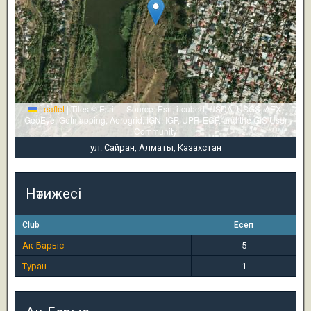
Leaflet
|
Tiles © Esri — Source: Esri, i-cubed, USDA, USGS, AEX,
GeoEye, Getmapping, Aerogrid, IGN, IGP, UPR-EGP, and the GIS User
Community
ул. Сайран, Алматы, Казахстан
Нәтижесі
Club
Есеп
Ак-Барыс
5
Туран
1