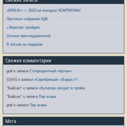
«BIRLIK» — 2022-ші жылдың ЧЕМПИОНЫ!
Протокол собрания КДК
«Экватор» пройден
Осечки преследователей
В погоне за лидером
Свежие комментарии
graf
к записи
Стопроцентный «Арлан»
GSVG
к записи
«Серебряный» «Барыс»?
"Байсал"
к записи
«Кулагер» входит в тройку
"Байсал"
к записи
Пир атаки
graf
к записи
Пир атаки
Мета