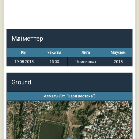
5
—
1
Мәліметтер
Күні
Уақыты
Лига
Маусым
19.08.2018
15:00
Чемпионат
2018
Ground
Алматы (Ст. "Заря Востока")