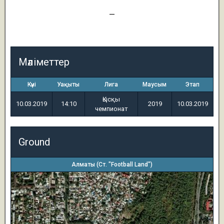
0
—
3 (т.п.)
Мәліметтер
Күні
Уақыты
Лига
Маусым
Этап
Қысқы
10.03.2019
14:10
2019
10.03.2019
чемпионат
Ground
Алматы (Ст. "Football Land")