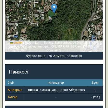
Leaflet
|
Tiles © Esri — Source: Esri, i-cubed, USDA, USGS, AEX,
GeoEye, Getmapping, Aerogrid, IGN, IGP, UPR-EGP, and the GIS User
Community
Футбол Лэнд, 156, Алматы, Казахстан
Нәтижесі
Club
Инспектор
Есеп
Ак-Барыс
Биржан Сержанулы, Ербол Абдуаисов
0
Талгар
—
3 (т.п.)