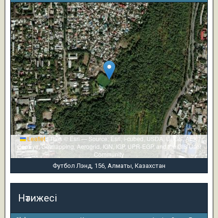
Leaflet
|
Tiles © Esri — Source: Esri, i-cubed, USDA, USGS, AEX,
GeoEye, Getmapping, Aerogrid, IGN, IGP, UPR-EGP, and the GIS User
Community
Футбол Лэнд, 156, Алматы, Казахстан
Нәтижесі