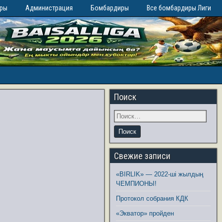
иры
Администрация
Бомбардиры
Все бомбардиры Лиги
Поиск
Свежие записи
«BIRLIK» — 2022-ші жылдың
ЧЕМПИОНЫ!
Протокол собрания КДК
«Экватор» пройден