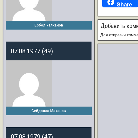
Share
Добавить ком
Ербол Уалханов
Для отправки комм
07.08.1977 (49)
Сейдолла Маханов
07.08.1979 (47)