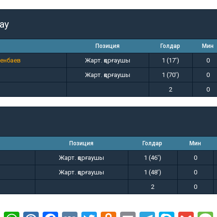
ау
Позиция
Голдар
Мин
енбаев
Жарт. қорғаушы
1 (17')
0
Жарт. қорғаушы
1 (70')
0
2
0
Позиция
Голдар
Мин
Жарт. қорғаушы
1 (46')
0
Жарт. қорғаушы
1 (48')
0
2
0