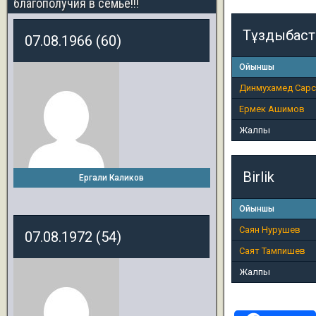
благополучия в семье!!!
Тұздыбаст
07.08.1966 (60)
Ойыншы
Динмухамед Сарс
Ермек Ашимов
Жалпы
Birlik
Ергали Каликов
Ойыншы
Саян Нурушев
07.08.1972 (54)
Саят Тампишев
Жалпы