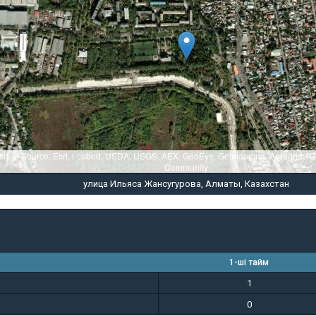
sri — Source: Esri, i-cubed, USDA, USGS, AEX, GeoEye, Getmapping, Aerogrid, I
Community
улица Ильяса Жансугурова, Алматы, Казахстан
1-ші тайм
1
0