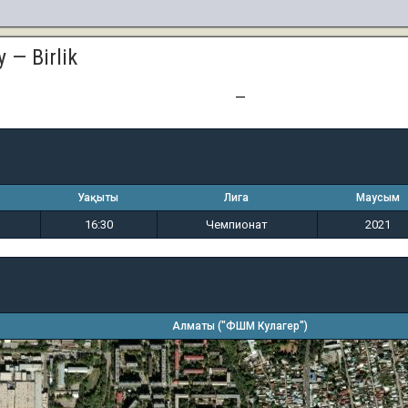
 — Birlik
2
2
—
Уақыты
Лига
Маусым
16:30
Чемпионат
2021
Алматы ("ФШМ Кулагер")