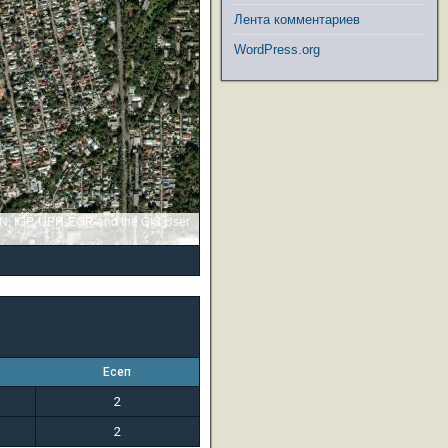
Лента комментариев
WordPress.org
GN, IGP, UPR-EGP, and the GIS User
Есеп
2
2