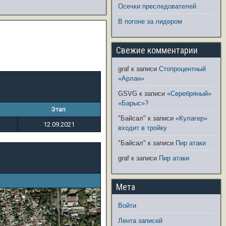
Осечки преследователей
В погоне за лидером
Свежие комментарии
graf
к записи
Стопроцентный
«Арлан»
GSVG
к записи
«Серебряный»
«Барыс»?
Этап
"Байсал"
к записи
«Кулагер»
12.09.2021
входит в тройку
"Байсал"
к записи
Пир атаки
graf
к записи
Пир атаки
Мета
Войти
Лента записей