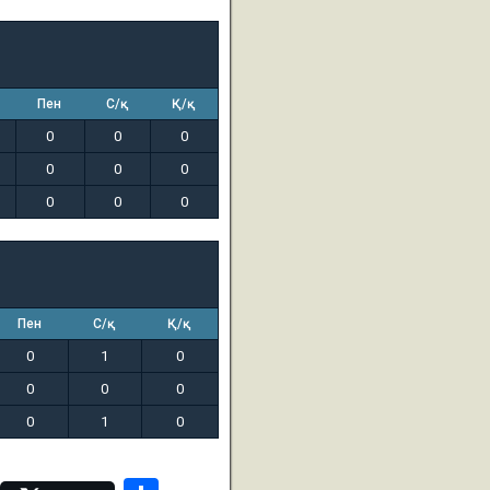
Пен
С/қ
Қ/қ
0
0
0
0
0
0
0
0
0
Пен
С/қ
Қ/қ
0
1
0
0
0
0
0
1
0