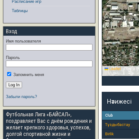
Расписание игр
Таблицы
Вход
Имя пользователя
Пароль
Leaflet
|
Tiles © E
Запомнить меня
Забыли пароль?
Нәтижесі
Футбольная Лига «БАЙСАЛ»,
Club
поздравляет Вас с днём рождения и
Тұздыбастау
желает крепкого здоровья, успехов,
долгой спортивной жизни и
Birlik