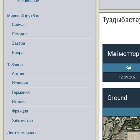
Расписание
Мировой футбол
Туздыбастау
Сейчас
Сегодня
Завтра
Мәліметтер
Вчера
Таблицы
Күні
Англия
12.09.2021
Испания
Германия
Ground
Италия
Франция
Узбекистан
Лига чемпионов