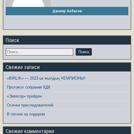
Данияр Акбасов
Поиск
Свежие записи
«BIRLIK» — 2022-ші жылдың ЧЕМПИОНЫ!
Протокол собрания КДК
«Экватор» пройден
Осечки преследователей
В погоне за лидером
Свежие комментарии