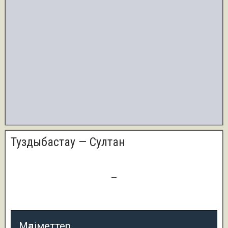
Туздыбастау — Султан
1
—
4
Мәліметтер