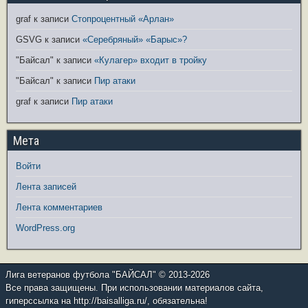
graf
к записи
Стопроцентный «Арлан»
GSVG
к записи
«Серебряный» «Барыс»?
"Байсал"
к записи
«Кулагер» входит в тройку
"Байсал"
к записи
Пир атаки
graf
к записи
Пир атаки
Мета
Войти
Лента записей
Лента комментариев
WordPress.org
Лига ветеранов футбола "БАЙСАЛ" © 2013-2026
Все права защищены. При использовании материалов сайта,
гиперссылка на http://baisalliga.ru/, обязательна!