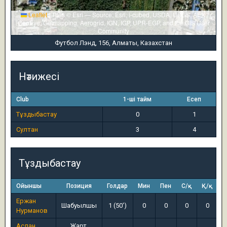
Leaflet
|
Tiles © Esri — Source: Esri, i-cubed, USDA, USGS, AEX,
GeoEye, Getmapping, Aerogrid, IGN, IGP, UPR-EGP, and the GIS User
Community
Футбол Лэнд, 156, Алматы, Казахстан
Нәтижесі
Club
1-ші тайм
Есеп
Тұздыбастау
0
1
Султан
3
4
Тұздыбастау
Ойыншы
Позиция
Голдар
Мин
Пен
С/қ
Қ/қ
Ержан
Шабуылшы
1 (50')
0
0
0
0
Нурманов
Аслан
Жарт.