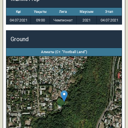
Күні
Уақыты
Лига
Маусым
Этап
04.07.2021
09:00
Чемпионат
2021
04.07.2021
Ground
Алматы (Ст. "Football Land")