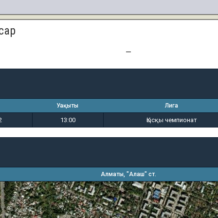
сар
1
6
—
Уақыты
Лига
2
13:00
Қысқы чемпионат
Алматы, "Алаш" ст.