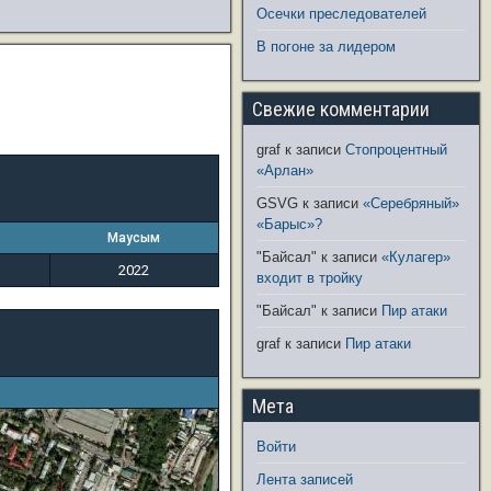
Осечки преследователей
В погоне за лидером
Свежие комментарии
graf
к записи
Стопроцентный
«Арлан»
GSVG
к записи
«Серебряный»
«Барыс»?
Маусым
"Байсал"
к записи
«Кулагер»
2022
входит в тройку
"Байсал"
к записи
Пир атаки
graf
к записи
Пир атаки
Мета
Войти
Лента записей