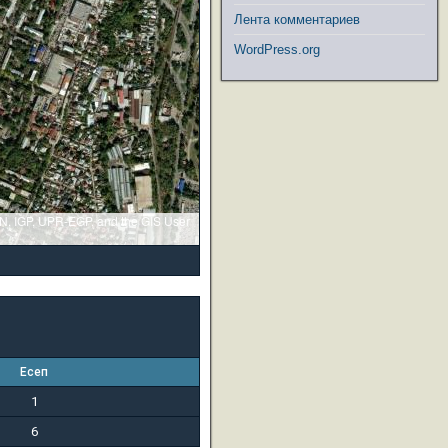
Лента комментариев
WordPress.org
GN, IGP, UPR-EGP, and the GIS User
Есеп
1
6