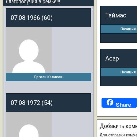
благополучия в семье!!!
Таймас
07.08.1966 (60)
Позиция
Асар
Позиция
Ергали Каликов
07.08.1972 (54)
Share
Добавить ком
Для отправки комм