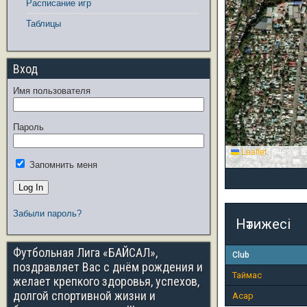
Расписание игр
Таблицы
Вход
Имя пользователя
Пароль
Leaflet
|
Tiles © E
Запомнить меня
Забыли пароль?
Нәтижесі
Футбольная Лига «БАЙСАЛ»,
Club
поздравляет Вас с днём рождения и
Таймас
желает крепкого здоровья, успехов,
долгой спортивной жизни и
Асар