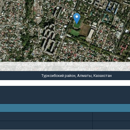
sri — Source: Esri, i-cubed, USDA, USGS, AEX, GeoEye, Getmapping, Aerogrid, I
Community
Турксибский район, Алматы, Казахстан