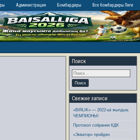
иры
Администрация
Бомбардиры
Все бомбардиры Лиги
Поиск
Свежие записи
«BIRLIK» — 2022-ші жылдың
ЧЕМПИОНЫ!
Протокол собрания КДК
«Экватор» пройден