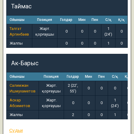
Таймас
Ойыншы
Позиция
Голдар
Мин
Пен
С/қ
Қ/қ
Талгат
Жарт.
1
0
0
0
0
Аргинбаев
қорғаушы
(24')
Жалпы
0
0
0
1
0
Ак-Барыс
Ойыншы
Позиция
Голдар
Мин
Пен
С/қ
Қ/қ
Салимжан
Жарт.
2 (22',
0
0
0
0
Ишмухаметов
қорғаушы
55')
Аскар
Жарт.
1
0
0
0
0
Абсиметов
қорғаушы
(24')
Жалпы
2
0
0
1
0
Судьи