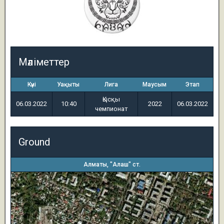
Мәліметтер
Күні
Уақыты
Лига
Маусым
Этап
Қысқы
06.03.2022
10:40
2022
06.03.2022
чемпионат
Ground
Алматы, "Алаш" ст.