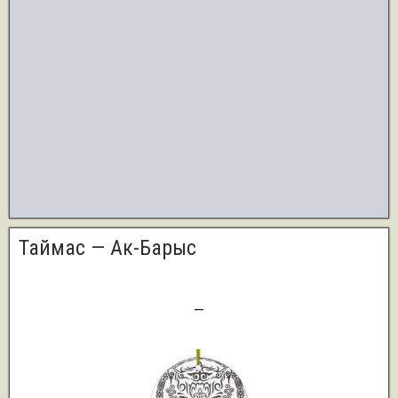
Таймас — Ак-Барыс
0
—
2