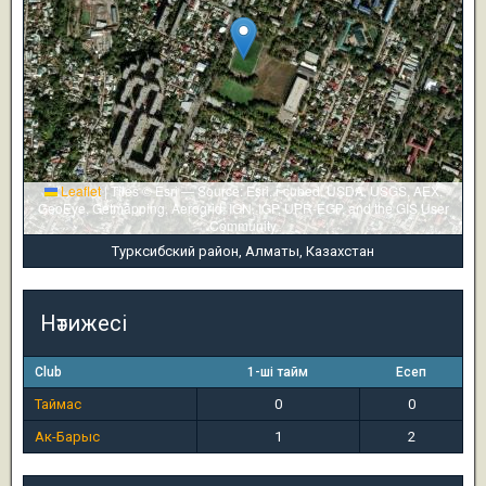
Leaflet
|
Tiles © Esri — Source: Esri, i-cubed, USDA, USGS, AEX,
GeoEye, Getmapping, Aerogrid, IGN, IGP, UPR-EGP, and the GIS User
Community
Турксибский район, Алматы, Казахстан
Нәтижесі
Club
1-ші тайм
Есеп
Таймас
0
0
Ак-Барыс
1
2