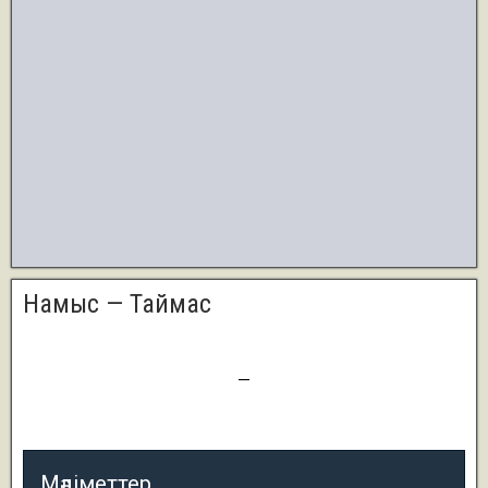
Намыс — Таймас
1
—
3
Мәліметтер