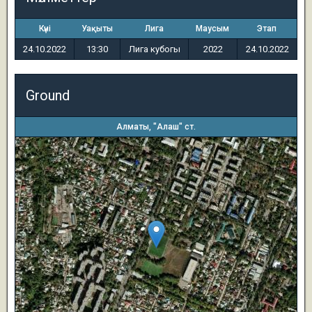
Күні
Уақыты
Лига
Маусым
Этап
24.10.2022
13:30
Лига кубогы
2022
24.10.2022
Ground
Алматы, "Алаш" ст.