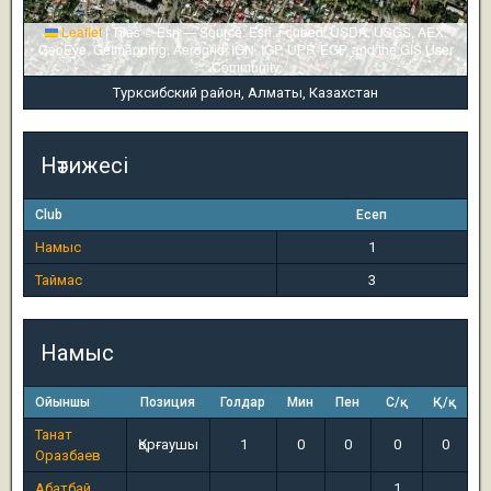
Leaflet
|
Tiles © Esri — Source: Esri, i-cubed, USDA, USGS, AEX,
GeoEye, Getmapping, Aerogrid, IGN, IGP, UPR-EGP, and the GIS User
Community
Турксибский район, Алматы, Казахстан
Нәтижесі
Club
Есеп
Намыс
1
Таймас
3
Намыс
Ойыншы
Позиция
Голдар
Мин
Пен
С/қ
Қ/қ
Танат
Қорғаушы
1
0
0
0
0
Оразбаев
Абатбай
1