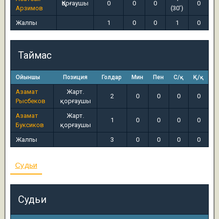
Қорғаушы
0
0
0
0
Арзимов
(30')
Жалпы
1
0
0
1
0
Таймас
Ойыншы
Позиция
Голдар
Мин
Пен
С/қ
Қ/қ
Азамат
Жарт.
2
0
0
0
0
Рысбеков
қорғаушы
Азамат
Жарт.
1
0
0
0
0
Буксиков
қорғаушы
Жалпы
3
0
0
0
0
Судьи
Судьи