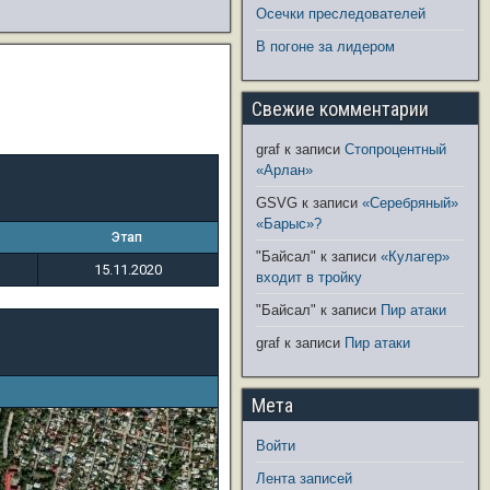
Осечки преследователей
В погоне за лидером
Свежие комментарии
graf
к записи
Стопроцентный
«Арлан»
GSVG
к записи
«Серебряный»
«Барыс»?
Этап
"Байсал"
к записи
«Кулагер»
15.11.2020
входит в тройку
"Байсал"
к записи
Пир атаки
graf
к записи
Пир атаки
Мета
Войти
Лента записей