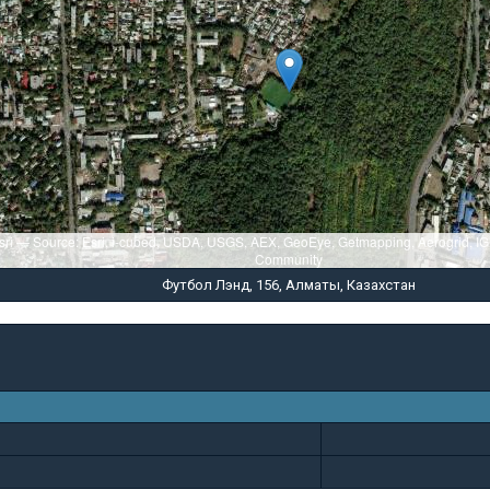
sri — Source: Esri, i-cubed, USDA, USGS, AEX, GeoEye, Getmapping, Aerogrid, I
Community
Футбол Лэнд, 156, Алматы, Казахстан