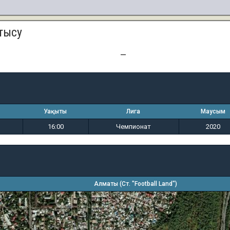
тысу
3
0 (т.п.)
—
Уақыты
Лига
Маусым
16:00
Чемпионат
2020
Алматы (Ст. "Football Land")