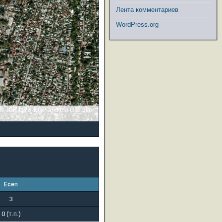
Лента комментариев
WordPress.org
GN, IGP, UPR-EGP, and the GIS User
Есеп
3
0 (т.п.)