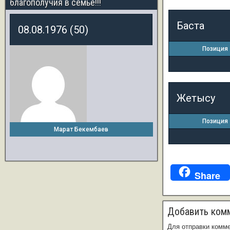
благополучия в семье!!!
Баста
08.08.1976 (50)
Позиция
Жетысу
Позиция
Марат Бекембаев
Share
Добавить ком
Для отправки комм