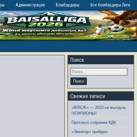
иры
Администрация
Бомбардиры
Все бомбардиры Лиги
Поиск
Свежие записи
«BIRLIK» — 2022-ші жылдың
ЧЕМПИОНЫ!
Протокол собрания КДК
«Экватор» пройден