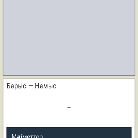
Барыс — Намыс
3
—
1
Мәліметтер