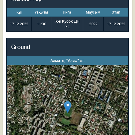
Күні
Уақыты
Лига
Маусым
Этап
IX-й Кубок ДН
17.12.2022
11:30
2022
17.12.2022
РК.
Ground
Алматы, "Алаш" ст.