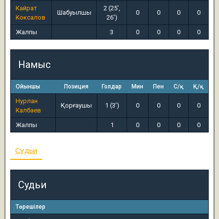
Кайрат
2 (25',
Шабуылшы
0
0
0
0
Коксалов
26')
Жалпы
3
0
0
0
0
Намыс
Ойыншы
Позиция
Голдар
Мин
Пен
С/қ
Қ/қ
Нурлан
Қорғаушы
1 (3')
0
0
0
0
Калбаев
Жалпы
1
0
0
0
0
Судьи
Судьи
Төрешілер