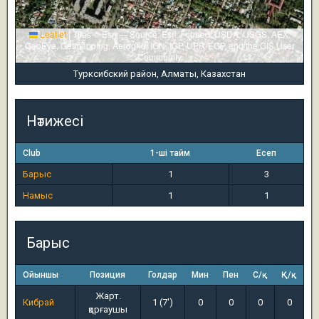
Leaflet
|
Tiles © Esri — Source: Esri, i-cubed, USDA, USGS, AEX,
GeoEye, Getmapping, Aerogrid, IGN, IGP, UPR-EGP, and the GIS User
Community
Турксибский район, Алматы, Казахстан
Нәтижесі
Club
1-ші тайм
Есеп
Барыс
1
3
Намыс
1
1
Барыс
Ойыншы
Позиция
Голдар
Мин
Пен
С/қ
Қ/қ
Жарт.
Кибрай
1 (7')
0
0
0
0
қорғаушы