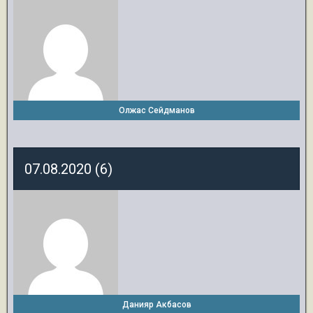
Олжас Сейдманов
07.08.2020 (6)
Данияр Акбасов