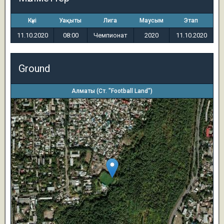
Күні
Уақыты
Лига
Маусым
Этап
11.10.2020
08:00
Чемпионат
2020
11.10.2020
Ground
Алматы (Ст. "Football Land")