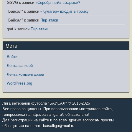
GSVG
к записи
«Серебряный» «Барыс»?
"Байсал"
к записи
«Кулагер» входит в тройку
"Байсал"
к записи
Пир атаки
graf
к записи
Пир атаки
Мета
Войти
Лента записей
Лента комментариев
WordPress.org
Лига ветеранов футбола "БАЙСАЛ" © 2013-2026
Все права защищены. При использовании материалов сайта,
гиперссылка на http://baisalliga.ru/, обязательна!
Для регистрации на сайте и по всем другим вопросам просим
обращаться на e-mail: baisalliga@mail.ru