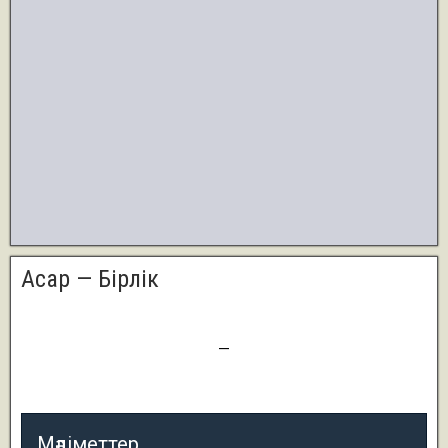
Асар — Бiрлiк
1
—
3
Мәліметтер