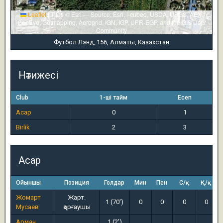
Leaflet
|
Tiles © Esri — Source: Esri, i-cubed, USDA, USGS, AEX,
GeoEye, Getmapping, Aerogrid, IGN, IGP, UPR-EGP, and the GIS User
Community
Футбол Лэнд, 156, Алматы, Казахстан
Нәтижесі
Club
1-ші тайм
Есеп
Асар
0
1
Birlik
2
3
Асар
Ойыншы
Позиция
Голдар
Мин
Пен
С/қ
Қ/қ
Жомарт
Жарт.
1 (70')
0
0
0
0
Мусаев
қорғаушы
Арман
1 (2')