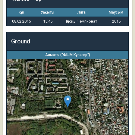
Күні
Уақыты
Лига
Маусым
08.02.2015
15:45
Қысқы чемпионат
2015
Ground
Алматы ("ФШМ Кулагер")