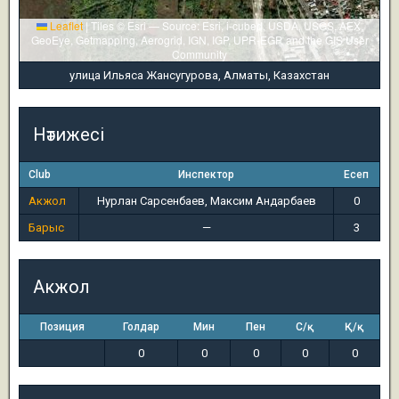
Leaflet
|
Tiles © Esri — Source: Esri, i-cubed, USDA, USGS, AEX,
GeoEye, Getmapping, Aerogrid, IGN, IGP, UPR-EGP, and the GIS User
Community
улица Ильяса Жансугурова, Алматы, Казахстан
Нәтижесі
Club
Инспектор
Есеп
Акжол
Нурлан Сарсенбаев, Максим Андарбаев
0
Барыс
—
3
Акжол
Позиция
Голдар
Мин
Пен
С/қ
Қ/қ
0
0
0
0
0