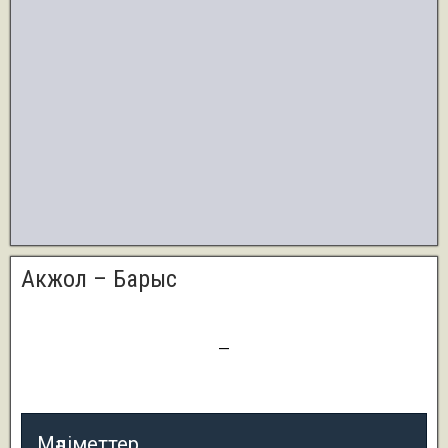
Акжол – Барыс
0
—
3
Мәліметтер