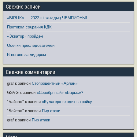
Свежие записи
«BIRLIK» — 2022-ші жылдың ЧЕМПИОНЫ!
Протокол собрания КДК
«Экватор» пройден
Осечки преследователей
В погоне за лидером
Свежие комментарии
graf
к записи
Стопроцентный «Арлан»
GSVG
к записи
«Серебряный» «Барыс»?
"Байсал"
к записи
«Кулагер» входит в тройку
"Байсал"
к записи
Пир атаки
graf
к записи
Пир атаки