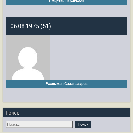
Омиртай Серикбаев
06.08.1975 (51)
Рахимжан Саидназаров
Поиск