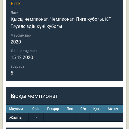
Birlik
Лиги
Қысқы чемпионат, Чемпионат, Лига кубогы, ҚР
Тәуелсіздік күні кубогы
Маусымдар
2020
День рождения
15.12.2020
Возраст
5
Қысқы чемпионат
Маусым
Club
Голдар
Пен
С/қ
Қ/қ
Авто/г
Жалпы
-