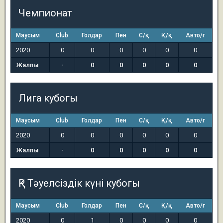
Чемпионат
Маусым
Club
Голдар
Пен
С/қ
Қ/қ
Авто/г
2020
0
0
0
0
0
0
Жалпы
-
0
0
0
0
0
Лига кубогы
Маусым
Club
Голдар
Пен
С/қ
Қ/қ
Авто/г
2020
0
0
0
0
0
0
Жалпы
-
0
0
0
0
0
ҚР Тәуелсіздік күні кубогы
Маусым
Club
Голдар
Пен
С/қ
Қ/қ
Авто/г
2020
0
1
0
0
0
0