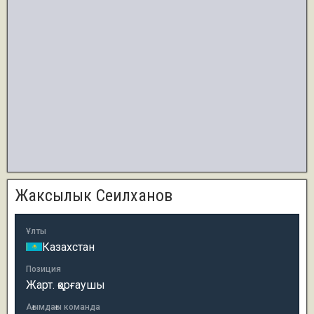
Жаксылык Сеилханов
Ұлты
Казахстан
Позиция
Жарт. қорғаушы
Ағымдағы команда