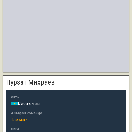
Нурзат Михраев
Ұлты
Казахстан
Ағымдағы команда
Таймас
Лиги