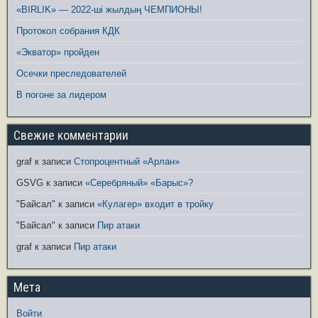
«BIRLIK» — 2022-ші жылдың ЧЕМПИОНЫ!
Протокол собрания КДК
«Экватор» пройден
Осечки преследователей
В погоне за лидером
Свежие комментарии
graf
к записи
Стопроцентный «Арлан»
GSVG
к записи
«Серебряный» «Барыс»?
"Байсал"
к записи
«Кулагер» входит в тройку
"Байсал"
к записи
Пир атаки
graf
к записи
Пир атаки
Мета
Войти