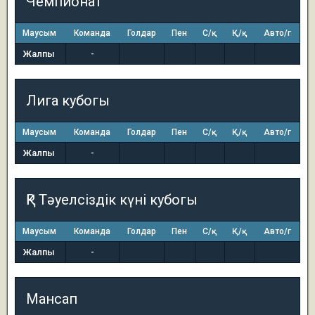
Чемпионат
Маусым
Команда
Голдар
Пен
С/қ
Қ/қ
Авто/г
Жалпы
-
Лига кубогы
Маусым
Команда
Голдар
Пен
С/қ
Қ/қ
Авто/г
Жалпы
-
ҚР Тәуелсіздік күні кубогы
Маусым
Команда
Голдар
Пен
С/қ
Қ/қ
Авто/г
Жалпы
-
Мансап