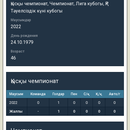
Қысқы чемпионат, Чемпионат, Лига кубогы, ҚР
Тәуелсіздік күні кубогы
Маусымдар
2022
День рождения
24.10.1979
Возраст
46
Қысқы чемпионат
Маусым
Команда
Голдар
Пен
С/қ
Қ/қ
Авто/г
2022
0
1
0
0
0
0
Жалпы
-
1
0
0
0
0