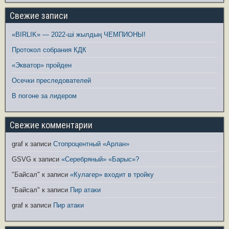
Свежие записи
«BIRLIK» — 2022-ші жылдың ЧЕМПИОНЫ!
Протокол собрания КДК
«Экватор» пройден
Осечки преследователей
В погоне за лидером
Свежие комментарии
graf
к записи
Стопроцентный «Арлан»
GSVG
к записи
«Серебряный» «Барыс»?
"Байсал"
к записи
«Кулагер» входит в тройку
"Байсал"
к записи
Пир атаки
graf
к записи
Пир атаки