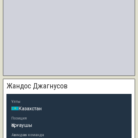
Жандос Джагнусов
Ұлты
Казахстан
Позиция
Қорғаушы
Ағымдағы команда