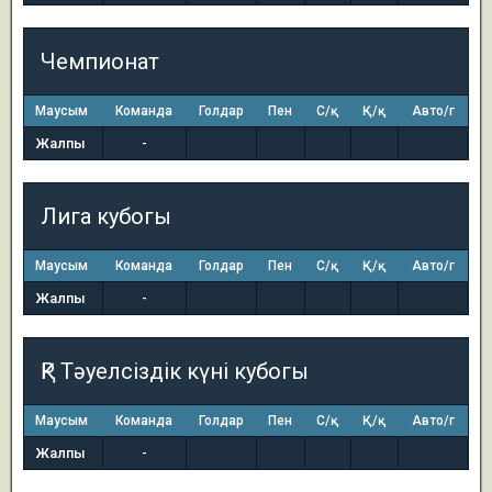
Чемпионат
Маусым
Команда
Голдар
Пен
С/қ
Қ/қ
Авто/г
Жалпы
-
Лига кубогы
Маусым
Команда
Голдар
Пен
С/қ
Қ/қ
Авто/г
Жалпы
-
ҚР Тәуелсіздік күні кубогы
Маусым
Команда
Голдар
Пен
С/қ
Қ/қ
Авто/г
Жалпы
-