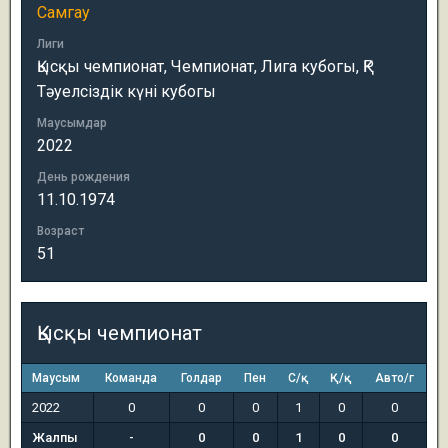
Самгау
Лиги
Қысқы чемпионат, Чемпионат, Лига кубогы, ҚР
Тәуелсіздік күні кубогы
Маусымдар
2022
День рождения
11.10.1974
Возраст
51
Қысқы чемпионат
Маусым
Команда
Голдар
Пен
С/қ
Қ/қ
Авто/г
2022
0
0
0
1
0
0
Жалпы
-
0
0
1
0
0