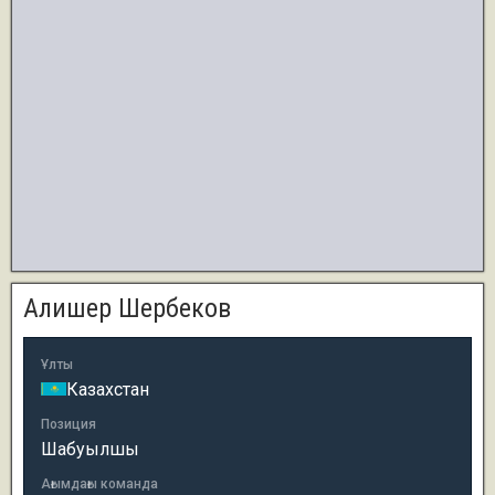
Алишер Шербеков
Ұлты
Казахстан
Позиция
Шабуылшы
Ағымдағы команда