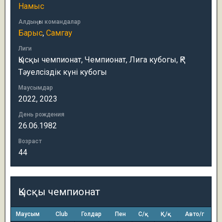
Намыс
Алдыңғы командалар
Барыс
,
Самгау
Лиги
Қысқы чемпионат, Чемпионат, Лига кубогы, ҚР
Тәуелсіздік күні кубогы
Маусымдар
2022, 2023
День рождения
26.06.1982
Возраст
44
Қысқы чемпионат
Маусым
Club
Голдар
Пен
С/қ
Қ/қ
Авто/г