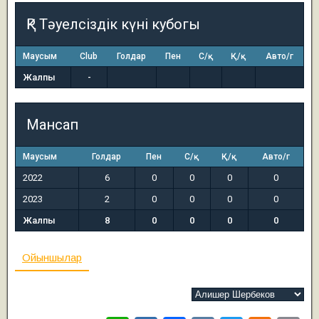
ҚР Тәуелсіздік күні кубогы
Маусым
Club
Голдар
Пен
С/қ
Қ/қ
Авто/г
Жалпы
-
Мансап
Маусым
Голдар
Пен
С/қ
Қ/қ
Авто/г
2022
6
0
0
0
0
2023
2
0
0
0
0
Жалпы
8
0
0
0
0
Ойыншылар