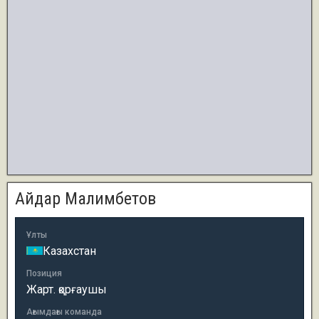
Айдар Малимбетов
Ұлты
Казахстан
Позиция
Жарт. қорғаушы
Ағымдағы команда