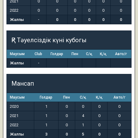
2021
0
0
0
0
0
0
2022
0
0
0
0
0
0
Жалпы
-
0
0
0
0
0
ҚР Тәуелсіздік күні кубогы
Маусым
Club
Голдар
Пен
С/қ
Қ/қ
Авто/г
Жалпы
-
Мансап
Маусым
Голдар
Пен
С/қ
Қ/қ
Авто/г
2020
1
0
0
0
0
2021
1
0
4
0
0
2022
1
0
1
0
0
Жалпы
3
0
5
0
0