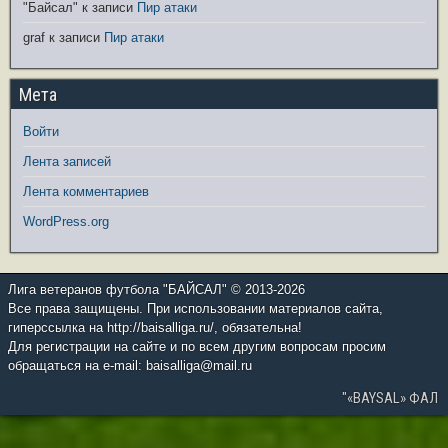
"Байсал"
к записи
Пир атаки
graf
к записи
Пир атаки
Мета
Войти
Лента записей
Лента комментариев
WordPress.org
Лига ветеранов футбола "БАЙСАЛ" © 2013-2026
Все права защищены. При использовании материалов сайта,
гиперссылка на http://baisalliga.ru/, обязательна!
Для регистрации на сайте и по всем другим вопросам просим
обращаться на e-mail: baisalliga@mail.ru
"«BAYSAL» ФАЛ