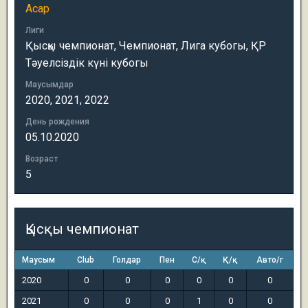
Асар
Лиги
Қысқы чемпионат, Чемпионат, Лига кубогы, ҚР
Тәуелсіздік күні кубогы
Маусымдар
2020, 2021, 2022
День рождения
05.10.2020
Возраст
5
Қысқы чемпионат
Маусым
Club
Голдар
Пен
С/қ
Қ/қ
Авто/г
2020
0
0
0
0
0
0
2021
0
0
0
1
0
0