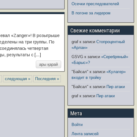
Осечки преследователей
В погоне за лидером
Свежие комментарии
оевал «Zanger»! В розыгрыше
еделены на три группы. По
graf
к записи
Стопроцентный
«Арлан»
исоединялась четвертая
ы, результаты с […]
GSVG
к записи
«Серебряный»
«Барыс»?
ары қарай
"Байсал"
к записи
«Кулагер»
входит в тройку
следующая »
Последняя »
"Байсал"
к записи
Пир атаки
graf
к записи
Пир атаки
Мета
Войти
Лента записей