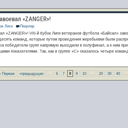
завоевал «ZANGER»!
ок Лиги
Пікірлер
вал «ZANGER»! VIII-й Кубок Лиги ветеранов футбола «Байсал» зав
десять команд, которые путем проведения жеребьевки были распр
ра победители групп напрямую выходили в полуфинал, а к ним пр
шими показателями. Так, как в группе «С» оказалось четыре команд
« Первая
«предыдущая
...
6
7
8
9
10
...
20
30
40
...