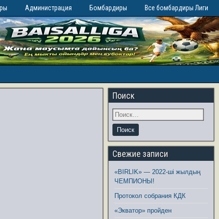
иры
Администрация
Бомбардиры
Все бомбардиры Лиги
Поиск
Свежие записи
«BIRLIK» — 2022-ші жылдың
ЧЕМПИОНЫ!
Протокол собрания КДК
«Экватор» пройден