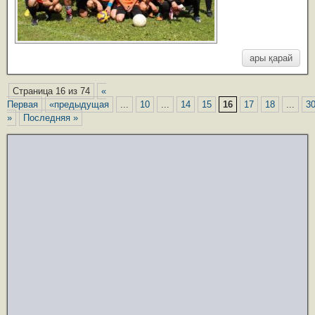
ары қарай
Страница 16 из 74
«
Первая
«предыдущая
...
10
...
14
15
16
17
18
...
3
»
Последняя »