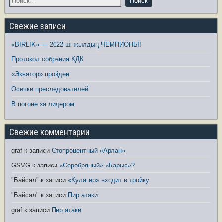
Свежие записи
«BIRLIK» — 2022-ші жылдың ЧЕМПИОНЫ!
Протокол собрания КДК
«Экватор» пройден
Осечки преследователей
В погоне за лидером
Свежие комментарии
graf
к записи
Стопроцентный «Арлан»
GSVG
к записи
«Серебряный» «Барыс»?
"Байсал"
к записи
«Кулагер» входит в тройку
"Байсал"
к записи
Пир атаки
graf
к записи
Пир атаки