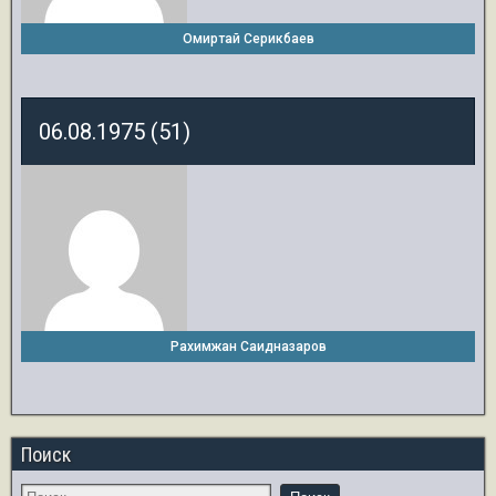
Омиртай Серикбаев
06.08.1975 (51)
Рахимжан Саидназаров
Поиск