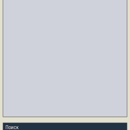
ki
ть
Поиск