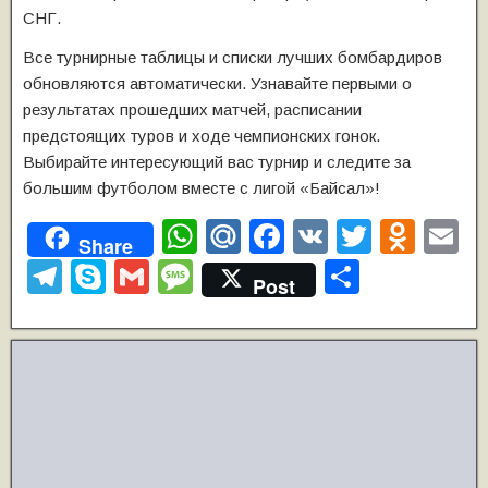
СНГ.
Все турнирные таблицы и списки лучших бомбардиров
обновляются автоматически. Узнавайте первыми о
результатах прошедших матчей, расписании
предстоящих туров и ходе чемпионских гонок.
Выбирайте интересующий вас турнир и следите за
большим футболом вместе с лигой «Байсал»!
W
M
F
V
T
O
E
Share
h
ail
a
K
wi
d
m
T
S
G
M
О
Post
at
.R
c
tt
n
ai
el
ky
m
e
т
s
u
e
er
o
e
p
ail
ss
п
A
b
kl
gr
e
a
р
p
o
a
a
g
а
p
o
ss
m
e
в
k
ni
и