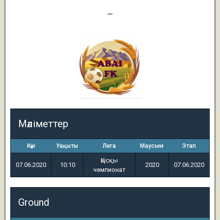
0
—
3 (т.п.)
Мәліметтер
Күні
Уақыты
Лига
Маусым
Этап
Қысқы
07.06.2020
10:10
2020
07.06.2020
чемпионат
Ground