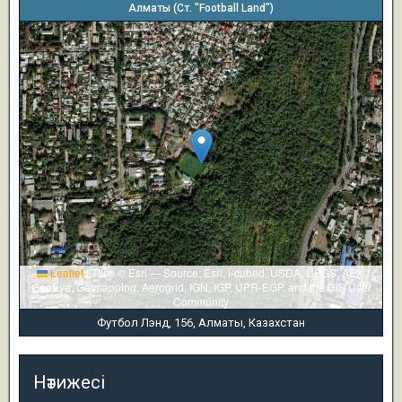
Алматы (Ст. "Football Land")
Leaflet
|
Tiles © Esri — Source: Esri, i-cubed, USDA, USGS, AEX,
GeoEye, Getmapping, Aerogrid, IGN, IGP, UPR-EGP, and the GIS User
Community
Футбол Лэнд, 156, Алматы, Казахстан
Нәтижесі