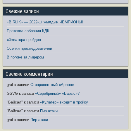
Свежие записи
«BIRLIK» — 2022-ші жылдың ЧЕМПИОНЫ!
Протокол собрания КДК
«Экватор» пройден
Осечки преследователей
В погоне за лидером
Свежие комментарии
graf
к записи
Стопроцентный «Арлан»
GSVG
к записи
«Серебряный» «Барыс»?
"Байсал"
к записи
«Кулагер» входит в тройку
"Байсал"
к записи
Пир атаки
graf
к записи
Пир атаки