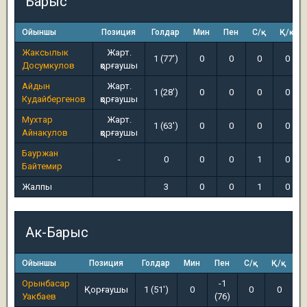
Барыс
Ойыншы
Позиция
Голдар
Мин
Пен
С/қ
Қ/қ
Жаксылык
Жарт.
1 (77')
0
0
0
0
Досумкулов
қорғаушы
Айдын
Жарт.
1 (28')
0
0
0
0
Кудайбергенов
қорғаушы
Мухтар
Жарт.
1 (63')
0
0
0
0
Айнакулов
қорғаушы
Бауржан
-
0
0
0
1
0
Байтемир
Жалпы
3
0
0
1
0
Ак-Барыс
Ойыншы
Позиция
Голдар
Мин
Пен
С/қ
Қ/қ
Орынбасар
-1
Қорғаушы
1 (51')
0
0
0
Уакбаев
(76)