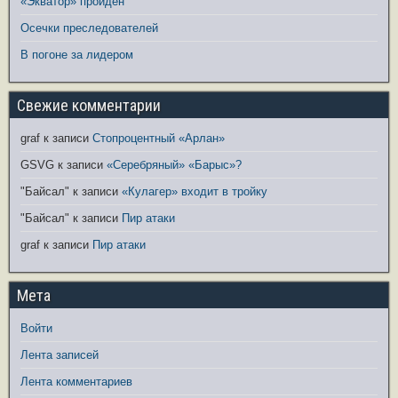
«Экватор» пройден
Осечки преследователей
В погоне за лидером
Свежие комментарии
graf
к записи
Стопроцентный «Арлан»
GSVG
к записи
«Серебряный» «Барыс»?
"Байсал"
к записи
«Кулагер» входит в тройку
"Байсал"
к записи
Пир атаки
graf
к записи
Пир атаки
Мета
Войти
Лента записей
Лента комментариев