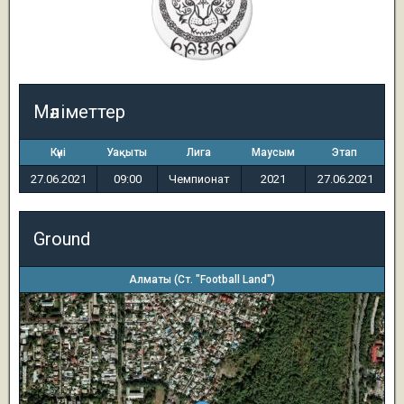
Мәліметтер
Күні
Уақыты
Лига
Маусым
Этап
27.06.2021
09:00
Чемпионат
2021
27.06.2021
Ground
Алматы (Ст. "Football Land")