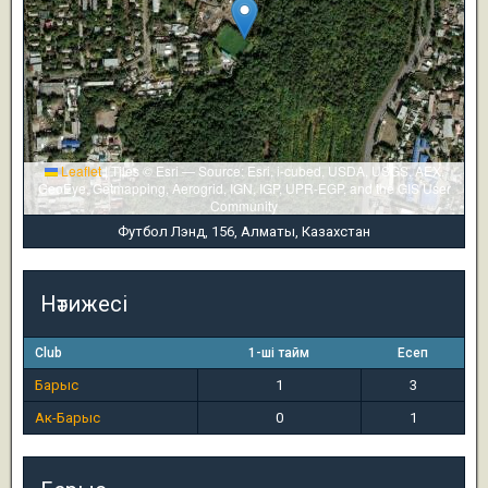
Leaflet
|
Tiles © Esri — Source: Esri, i-cubed, USDA, USGS, AEX,
GeoEye, Getmapping, Aerogrid, IGN, IGP, UPR-EGP, and the GIS User
Community
Футбол Лэнд, 156, Алматы, Казахстан
Нәтижесі
Club
1-ші тайм
Есеп
Барыс
1
3
Ак-Барыс
0
1