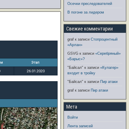
Осечки преследователей
В погоне за лидером
Свежие комментарии
graf
к записи
Стопроцентный
«Арлан»
GSVG
к записи
«Серебряный»
«Барыс»?
ым
Этап
"Байсал"
к записи
«Кулагер»
0
26.01.2020
входит в тройку
"Байсал"
к записи
Пир атаки
graf
к записи
Пир атаки
Мета
Войти
Лента записей