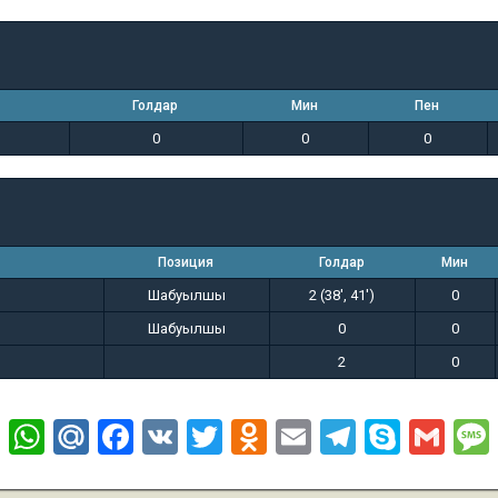
Голдар
Мин
Пен
0
0
0
Позиция
Голдар
Мин
Шабуылшы
2 (38', 41')
0
Шабуылшы
0
0
2
0
W
M
F
V
T
O
E
T
S
G
h
ail
a
K
wi
d
m
el
ky
m