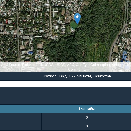
sri — Source: Esri, i-cubed, USDA, USGS, AEX, GeoEye, Getmapping, Aerogrid, I
Community
Футбол Лэнд, 156, Алматы, Казахстан
1-ші тайм
0
0