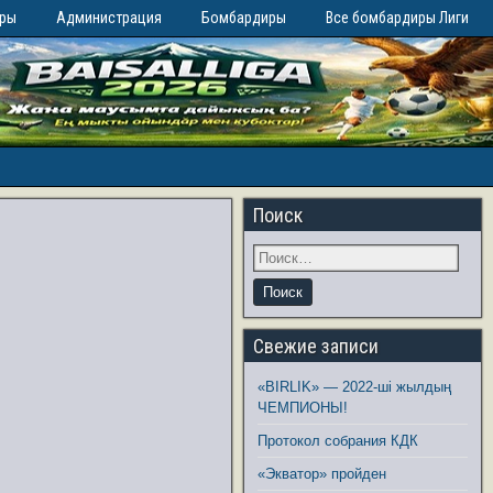
иры
Администрация
Бомбардиры
Все бомбардиры Лиги
Поиск
Свежие записи
«BIRLIK» — 2022-ші жылдың
ЧЕМПИОНЫ!
Протокол собрания КДК
«Экватор» пройден