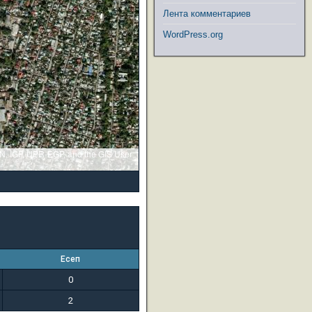
Лента комментариев
WordPress.org
GN, IGP, UPR-EGP, and the GIS User
Есеп
0
2