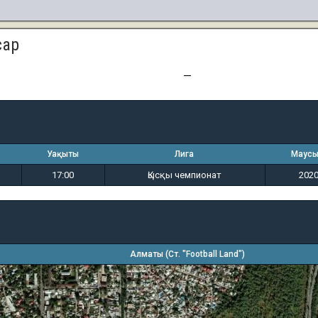
сар
0
2
—
Уақыты
Лига
Маус
17:00
Қысқы чемпионат
202
Алматы (Ст. "Football Land")